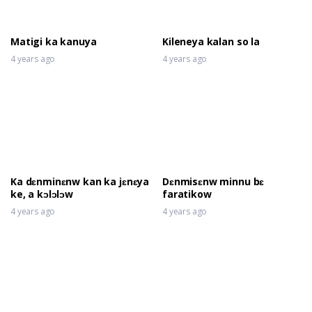
Matigi ka kanuya
Kileneya kalan so la
4 years ago
4 years ago
Ka dɛnminɛnw kan ka jɛnɛya
Dɛnmisɛnw minnu bɛ
ke, a kɔlɔlɔw
faratikow
4 years ago
4 years ago