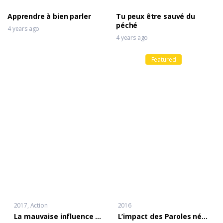
Apprendre à bien parler
Tu peux être sauvé du
péché
4 years ago
4 years ago
Featured
2017
Action
2016
La mauvaise influence des servantes
L’impact des Paroles négatives sur la famille