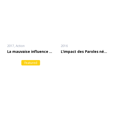
2017
Action
2016
La mauvaise influence des servantes
L’impact des Paroles négatives sur la famille
Featured