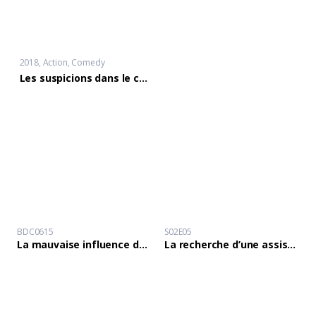
2018
Action
,
Comedy
Les suspicions dans le couple
BDC0615
S02E05
La mauvaise influence des servantes sur la vie des enfants.
La recherche d’une assistance et l’infection au VIH/SIDA.