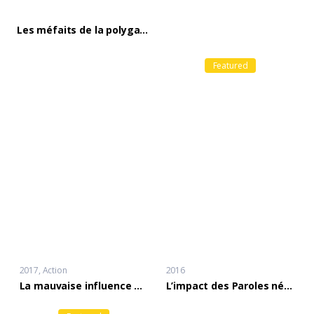
Les méfaits de la polygamie
Featured
2017
Action
2016
La mauvaise influence des servantes
L’impact des Paroles négatives sur la famille