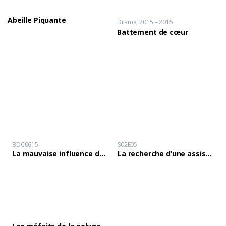
Abeille Piquante
Drama
2015 – 2015
Battement de cœur
BDC0615
S02E05
La mauvaise influence des servantes sur la vie des enfants.
La recherche d’une assistance et l’infection au VIH/SIDA.