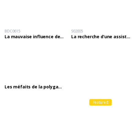
BDC0615
S02E05
La mauvaise influence des servantes sur la vie des enfants.
La recherche d’une assistance et l’infection au VIH/SIDA.
Les méfaits de la polygamie
Featured