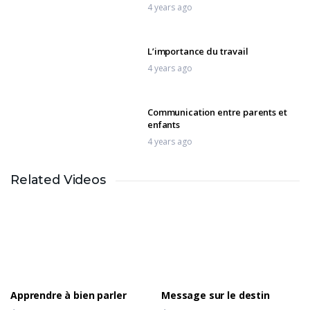
4 years ago
L’importance du travail
4 years ago
Communication entre parents et
enfants
4 years ago
Related Videos
Hygiène corporelle
4 years ago
Tu peux être sauvé du péché
4 years ago
Apprendre à bien parler
Message sur le destin