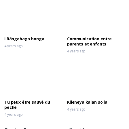
I Bângebaga bonga
Communication entre
parents et enfants
4 years ago
4 years ago
Tu peux être sauvé du
Kileneya kalan so la
péché
4 years ago
4 years ago