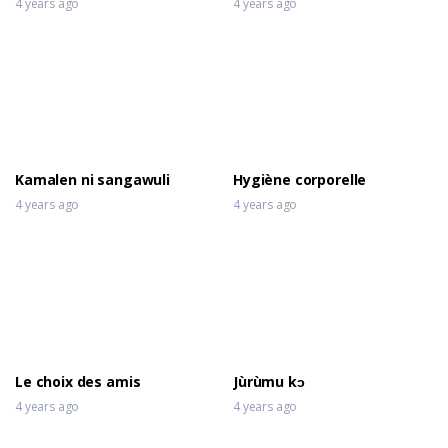
4 years ago
4 years ago
Kamalen ni sangawuli
Hygiène corporelle
4 years ago
4 years ago
Le choix des amis
Jùrùmu kɔ
4 years ago
4 years ago