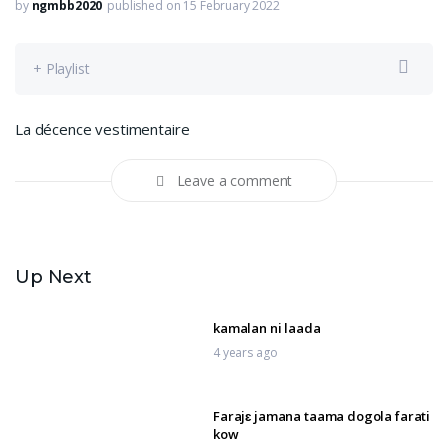
by
ngmbb2020
published on 15 February 2022
+ Playlist
La décence vestimentaire
Leave a comment
Up Next
kamalan ni laada
4 years ago
Farajɛ jamana taama dogola farati
kow